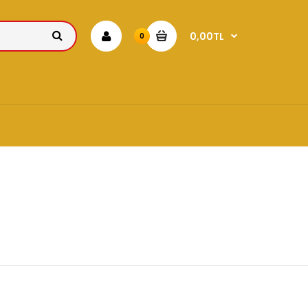
0,00TL
0