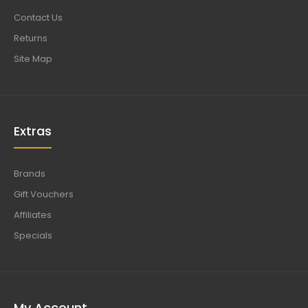
Contact Us
Returns
Site Map
Extras
Brands
Gift Vouchers
Affiliates
Specials
My Account